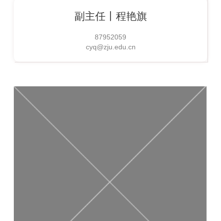
副主任丨
程艳旗
87952059
cyq@zju.edu.cn