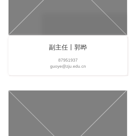
副主任丨
郭晔
87951937
guoye@zju.edu.cn