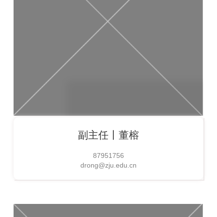
副主任丨
董榕
87951756
drong@zju.edu.cn