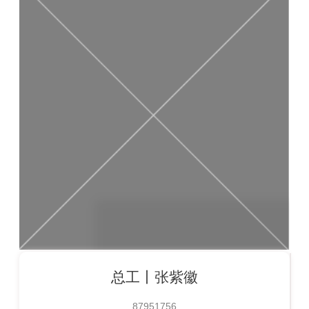
总工丨
张紫徽
87951756