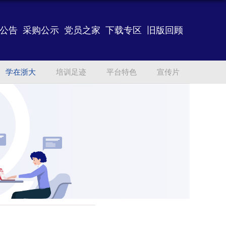
公告
采购公示
党员之家
下载专区
旧版回顾
学在浙大
培训足迹
平台特色
宣传片