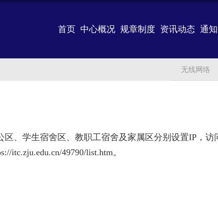
首页
中心概况
规章制度
资讯动态
通知
无线网络
公区、学生宿舍区、教职工宿舍及家属区分别设置
IP
，访
ps://itc.zju.edu.cn/49790/list.htm
。