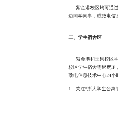
紫金港校区均可通
边同学同事，或致电信
二、学生宿舍区
紫金港和玉泉校区
校区学生宿舍需绑定
IP
致电信息技术中心
24
小
1
．
关注
“
浙大学生公寓