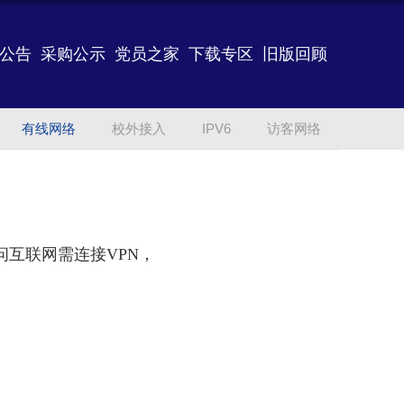
公告
采购公示
党员之家
下载专区
旧版回顾
有线网络
校外接入
IPV6
访客网络
问互联网需连接
VPN
，