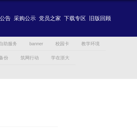
公告
采购公示
党员之家
下载专区
旧版回顾
自助服务
banner
校园卡
教学环境
备份
筑网行动
学在浙大