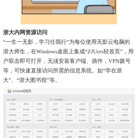
浙大内网
资源访问
“一生一无影，学习任我行”为
每位使用无影云电脑的
浙大师生，在
Windows桌面上集成“ZJUers轻首页”，用
户双击即可打开，无须安装客户端
、
插件
，
VPN拨号
等
，
可
快速
直接
访问所需的信息系统
。
如
“学在浙
大”、“浙大图书馆”等。