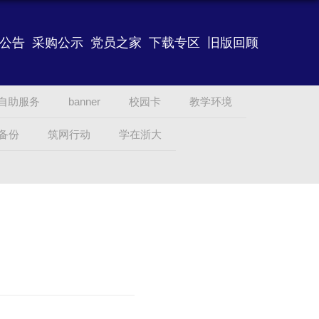
公告
采购公示
党员之家
下载专区
旧版回顾
自助服务
banner
校园卡
教学环境
备份
筑网行动
学在浙大